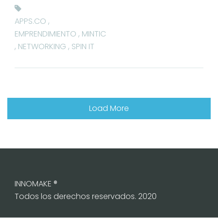
APPS.CO
,
EMPRENDIMIENTO
,
MINTIC
,
NETWORKING
,
SPIN IT
Load More
INNOMAKE ®
Todos los derechos reservados. 2020