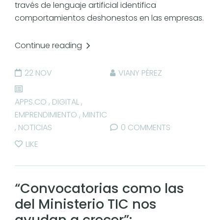
través de lenguaje artificial identifica
comportamientos deshonestos en las empresas.
Continue reading
22 NOV
VIANY PÉREZ
APPS.CO
,
DIGITAL
,
EMPRENDIMIENTO
,
MINTIC
,
NOTICIAS
0 COMMENTS
LIKE
“Convocatorias como las
del Ministerio TIC nos
ayudan a crecer”: